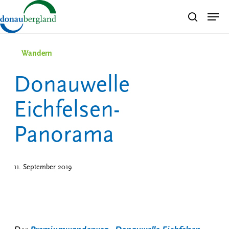
Skip
Men
search
to
Close
main
Menu
content
Wandern
Donauwelle
Eichfelsen-
Panorama
11. September 2019