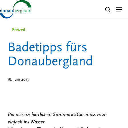
Skip
Men
search
to
Close
main
Menu
content
Freizeit
Badetipps fürs
Donaubergland
18. Juni 2013
Bei diesem herrlichen Sommerwetter muss man
einfach ins Wasser.