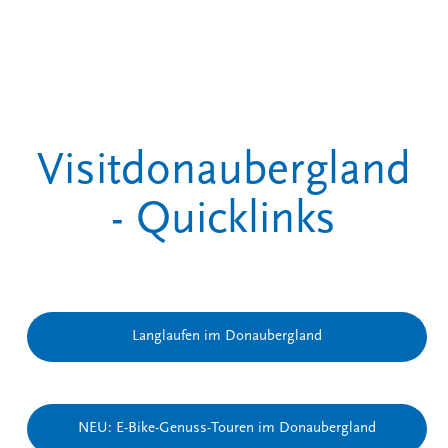
Skip
to
Close
main
Menu
content
Visitdonaubergland
- Quicklinks
Langlaufen im Donaubergland
NEU: E-Bike-Genuss-Touren im Donaubergland