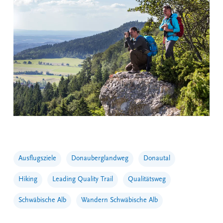
Ausflugsziele
Donauberglandweg
Donautal
Hiking
Leading Quality Trail
Qualitätsweg
Schwäbische Alb
Wandern Schwäbische Alb