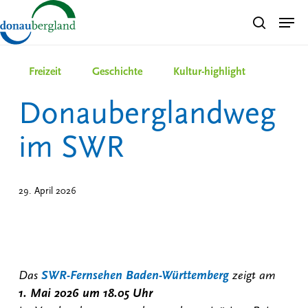
Skip
Men
search
to
Close
main
Menu
content
Freizeit
Geschichte
Kultur-highlight
Donauberglandweg
im SWR
29. April 2026
Das
SWR-Fernsehen Baden-Württemberg
zeigt am
1. Mai 2026 um 18.05 Uhr