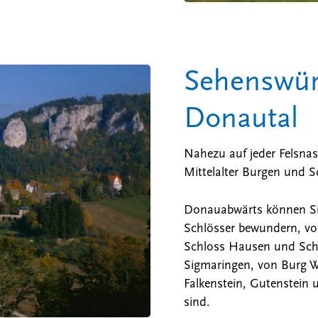
Sehenswür
Donautal
Nahezu auf jeder Felsna
Mittelalter Burgen und S
Donauabwärts können Si
Schlösser bewundern, v
Schloss Hausen und Sch
Sigmaringen, von Burg Wi
Falkenstein, Gutenstein 
sind.