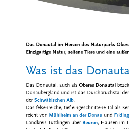
Das Donautal im Herzen des Naturparks Ober
Einzigartige Natur, seltene Tiere und eine auß
Was ist das Donauta
Das Donautal, auch als
Oberes Donautal
bezeic
Donaubergland und ist das Durchbruchstal de
der
Schwäbischen Alb
.
Das felsenreiche, tief eingeschnittene Tal als 
Drücken Sie ENTER zum Suchen oder ESC, um 
reicht von
Mühlheim an der Donau
und
Fridin
Landkreis Tuttlingen über
Beuron
, Hausen im T