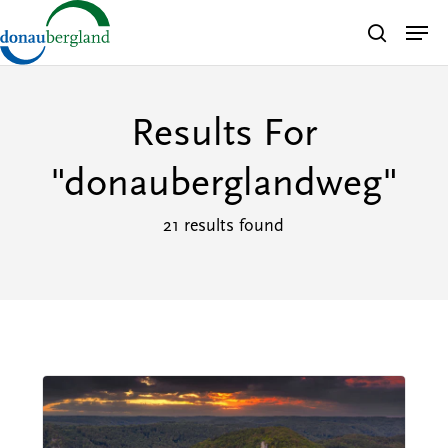
Skip
Men
search
to
Close
main
Menu
content
Results For
"donauberglandweg"
21 results found